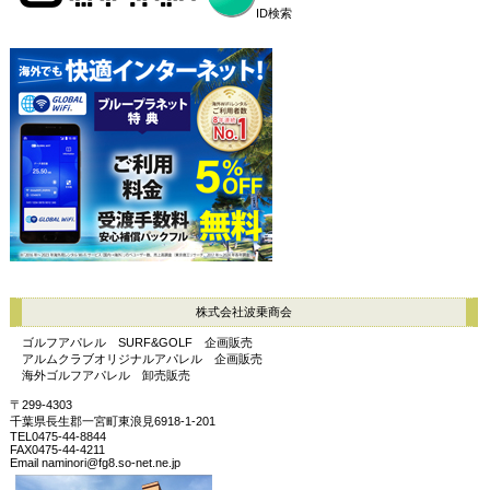
ID検索
株式会社波乗商会
ゴルフアパレル SURF&GOLF 企画販売
アルムクラブオリジナルアパレル 企画販売
海外ゴルフアパレル 卸売販売
〒299-4303
千葉県長生郡一宮町東浪見6918-1-201
TEL0475-44-8844
FAX0475-44-4211
Email naminori@fg8.so-net.ne.jp